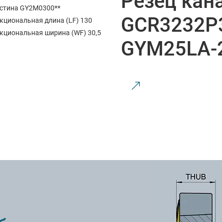
Резец кан
стина GY2M0300**
GCR3232P
кциональная длина (LF) 130
кциональная ширина (WF) 30,5
GYM25LA-