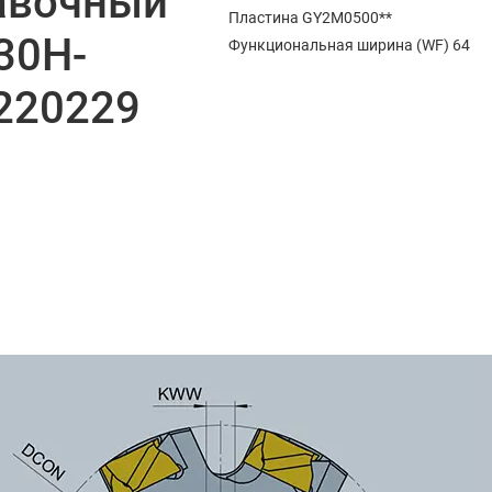
авочный
Пластина GY2M0500**
30H-
Функциональная ширина (WF) 64
220229