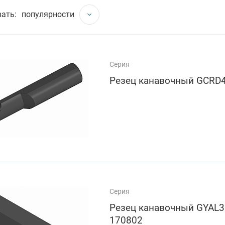
арезание
ать:
популярности
а
Серия
Резец канавочный GCRD
Серия
Резец канавочный GYAL
170802