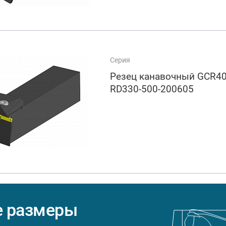
Серия
Резец канавочный GCR4
RD330-500-200605
е размеры