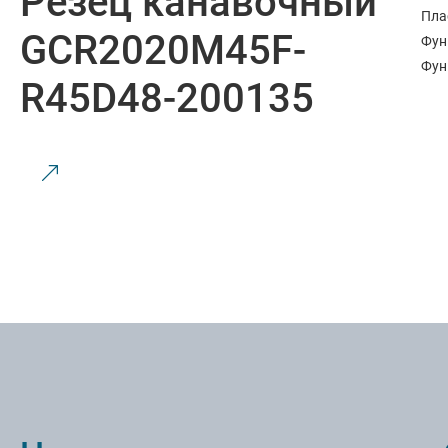
Резец канавочный
Пла
GCR2020M45F-
Фун
Фун
R45D48-200135