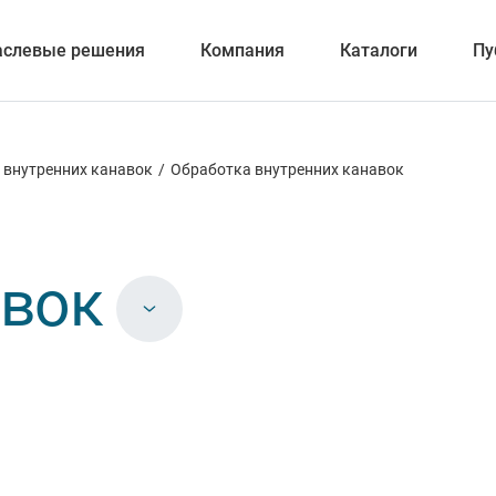
аслевые решения
Компания
Каталоги
Пу
 внутренних канавок
/
Обработка внутренних канавок
вание
авок
ка отверстий
ка и обработка канавок