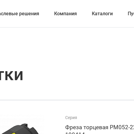
аслевые решения
Компания
Каталоги
Пу
вание
тки
ка отверстий
и обработка канавок
Серия
Фреза торцевая PM052-2