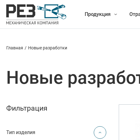
Продукция
Отр
Главная
/
Новые разработки
Наша
Фрезеро
продукция
Новые разрабо
Точение
Обработ
Фильтрация
Новые разработки
Отрезка 
Тип изделия