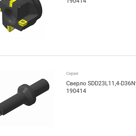
190414
арезание
а
Серия
Сверло SDD23L11,4-D36N
190414