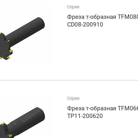
Серия
Фреза т-образная TFM080
CD08-200910
Серия
Фреза т-образная TFM066
TP11-200620