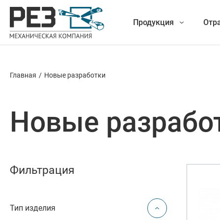
Продукция
Отр
Главная
/
Новые разработки
Наша
Фрезеро
продукция
Новые разрабо
Точение
Обработ
Фильтрация
Новые разработки
Отрезка 
Тип изделия