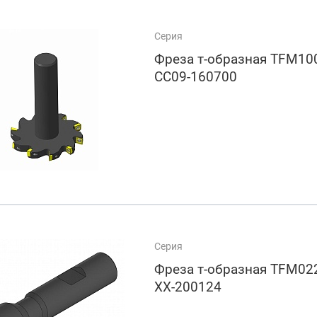
Серия
Фреза т-образная TFM100
CC09-160700
Серия
Фреза т-образная TFM022
XX-200124