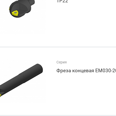
TP22
арезание
а
Серия
Фреза концевая EM030-2