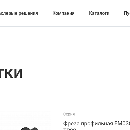
аслевые решения
Компания
Каталоги
Пу
вание
тки
ка отверстий
и обработка канавок
Серия
Фреза профильная EM03