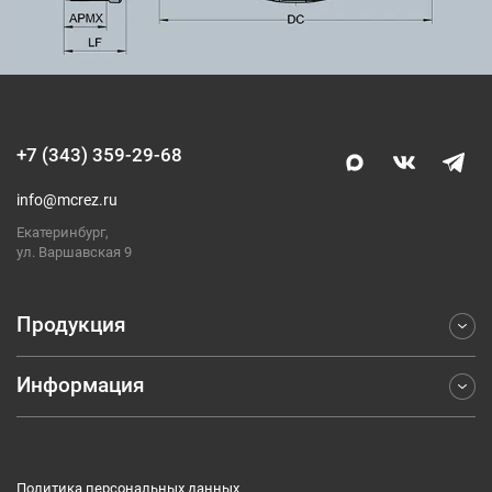
+7 (343) 359-29-68
info@mcrez.ru
Екатеринбург,
ул. Варшавская 9
Продукция
Информация
Фрезерование
Точение
Отраслевые решения
Обработка отверстий
Компания
Отрезка и обработка канавок
Политика персональных данных